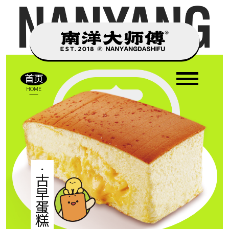
目录
坚持古早·大师现烤
CONTENTS
首页
HOME
首页
关于我们
.
产品中心
古
早
门店展示
蛋
糕