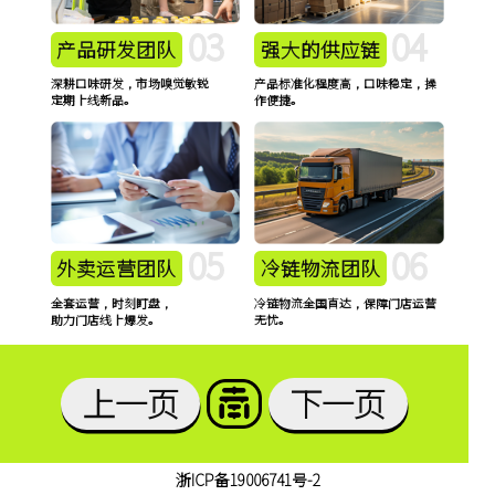
03
04
产品研发团队
强大的供应链
深耕口味研发，市场嗅觉敏锐
产品标准化程度高，口味稳定，操
定期上线新品。
作便捷。
05
06
外卖运营团队
冷链物流团队
全套运营，时刻盯盘，
冷链物流全国直达，保障门店运营
助力门店线上爆发。
无忧。
上一页
下一页
浙ICP备19006741号-2